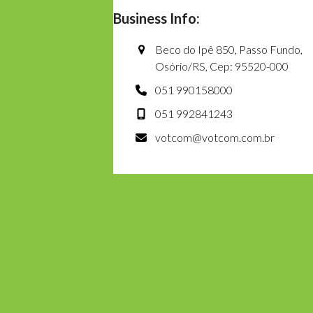
Business Info:
Beco do Ipê 850, Passo Fundo,
Osório/RS, Cep: 95520-000
051 990158000
051 992841243
votcom@votcom.com.br