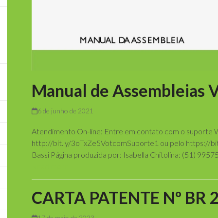
Manual de Assembleias 
6 de junho de 2021
Atendimento On-line: Entre em contato com o suporte 
http://bit.ly/3oTxZe5VotcomSuporte1 ou pelo https:/
Bassi Página produzida por: Isabella Chitolina: (51) 995
Read more
CARTA PATENTE Nº BR 
17 de maio de 2023