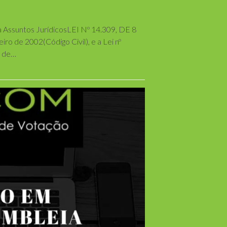
 Assuntos JurídicosLEI Nº 14.309, DE 8
o de 2002(Código Civil), e a Lei nº
o de…