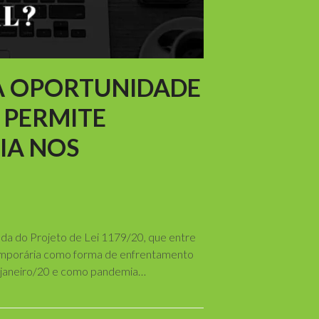
 A OPORTUNIDADE
, PERMITE
IA NOS
nda do Projeto de Lei 1179/20, que entre
temporária como forma de enfrentamento
 janeiro/20 e como pandemia…