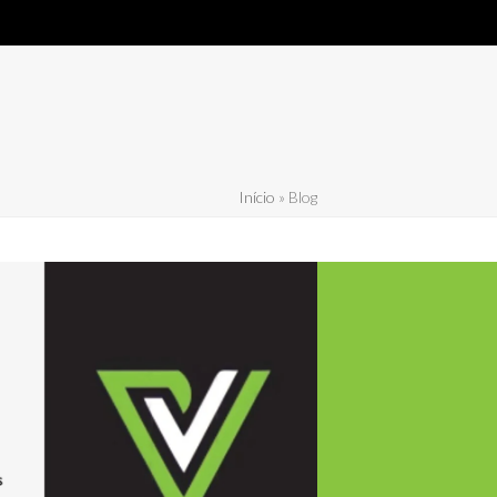
M
WHATSAPP SUPORTE ON-LINE
IGITAL
Início
»
Blog