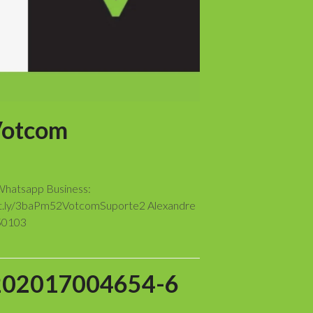
Votcom
Whatsapp Business:
/bit.ly/3baPm52VotcomSuporte2 Alexandre
750103
202017004654-6