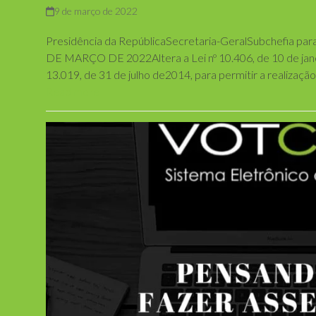
9 de março de 2022
Presidência da RepúblicaSecretaria-GeralSubchefia para
DE MARÇO DE 2022Altera a Lei nº 10.406, de 10 de janeir
13.019, de 31 de julho de2014, para permitir a realizaçã
Read more