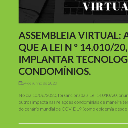
ASSEMBLEIA VIRTUAL:
QUE A LEI N º 14.010/20
IMPLANTAR TECNOLOG
CONDOMÍNIOS.
24 de junho de 2020
No dia 10/06/2020, foi sancionada a Lei 14.010/20, oriu
outros impacta nas relações condominiais de maneira 
do cenário mundial de COVID19 (como epidemia desde
Read more