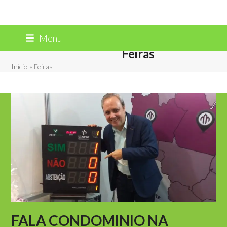
Skip
Menu
to
Feiras
content
Início
»
Feiras
FALA CONDOMINIO NA