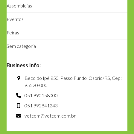
Assembleias
Eventos
Feiras
Sem categoria
Business Info:
Beco do Ipê 850, Passo Fundo, Osório/RS, Cep:
95520-000
051 990158000
051 992841243
votcom@votcom.com.br