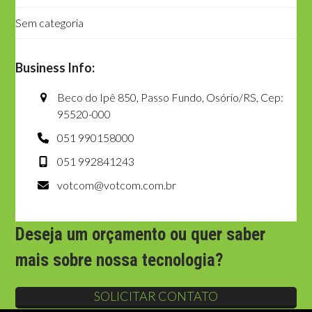
Sem categoria
Business Info:
Beco do Ipê 850, Passo Fundo, Osório/RS, Cep:
95520-000
051 990158000
051 992841243
votcom@votcom.com.br
Deseja um orçamento ou quer saber
mais sobre nossa tecnologia?
SOLICITAR CONTATO