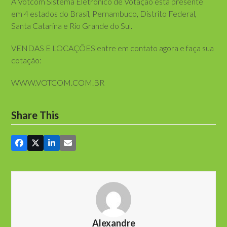
A Votcom Sistema Eletrônico de Votação está presente
em 4 estados do Brasil, Pernambuco, Distrito Federal,
Santa Catarina e Rio Grande do Sul.
VENDAS E LOCAÇÕES entre em contato agora e faça sua
cotação:
WWW.VOTCOM.COM.BR
Share This
Alexandre