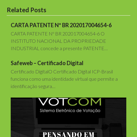
Related Posts
CARTA PATENTE Nº BR 202017004654-6
CARTA PATENTE Nº BR 202017004654-6 O
INSTITUTO NACIONAL DA PROPRIEDADE
INDUSTRIAL concede a presente PATENTE…
Safeweb – Certificado Digital
Certificado DigitalO Certificado Digital ICP-Brasil
funciona como uma identidade virtual que permite a
identificação segura…