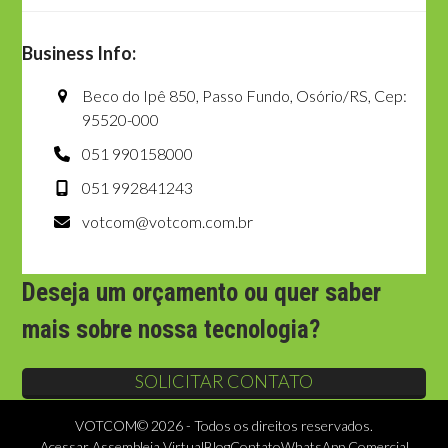
Business Info:
Beco do Ipê 850, Passo Fundo, Osório/RS, Cep:
95520-000
051 990158000
051 992841243
votcom@votcom.com.br
Deseja um orçamento ou quer saber
mais sobre nossa tecnologia?
SOLICITAR CONTATO
VOTCOM©
2026 - Todos os direitos reservados.
Acessar Assembleia Virtual
Blog
Contato
WhatsApp Comercial