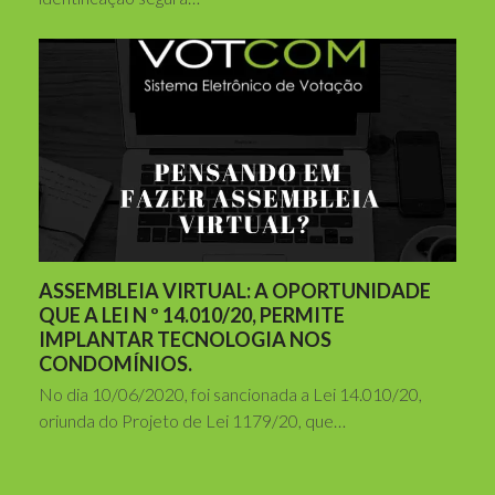
ASSEMBLEIA VIRTUAL: A OPORTUNIDADE
QUE A LEI N º 14.010/20, PERMITE
IMPLANTAR TECNOLOGIA NOS
CONDOMÍNIOS.
No dia 10/06/2020, foi sancionada a Lei 14.010/20,
oriunda do Projeto de Lei 1179/20, que…