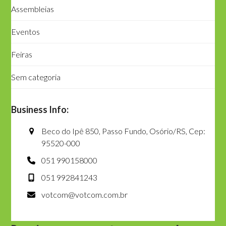
Assembleias
Eventos
Feiras
Sem categoria
Business Info:
Beco do Ipê 850, Passo Fundo, Osório/RS, Cep:
95520-000
051 990158000
051 992841243
votcom@votcom.com.br