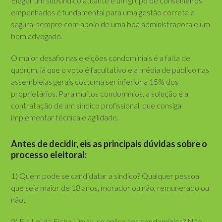
Eleger um subsíndico atuante e um grupo de conselheiros
empenhados é fundamental para uma gestão correta e
segura, sempre com apoio de uma boa administradora e um
bom advogado.
O maior desafio nas eleições condominiais é a falta de
quórum, já que o voto é facultativo e a média de público nas
assembleias gerais costuma ser inferior a 15% dos
proprietários. Para muitos condomínios, a solução é a
contratação de um síndico profissional, que consiga
implementar técnica e agilidade.
Antes de decidir, eis as principais dúvidas sobre o
processo eleitoral:
1) Quem pode se candidatar a síndico? Qualquer pessoa
que seja maior de 18 anos, morador ou não, remunerado ou
não;
2) E a Lei da Ficha Limpa, se aplica aos condomínios? Não,